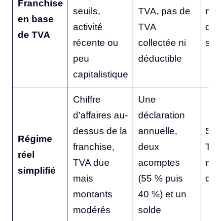
Franchise
seuils,
TVA, pas de
mai
en base
activité
TVA
de 
de TVA
récente ou
collectée ni
sur
peu
déductible
capitalistique
Chiffre
Une
d’affaires au-
déclaration
dessus de la
annuelle,
Suiv
Régime
franchise,
deux
TVA
réel
TVA due
acomptes
mai
simplifié
mais
(55 % puis
décl
montants
40 %) et un
modérés
solde