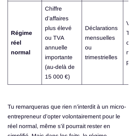
Chiffre
d’affaires
Visi
plus élevé
Déclarations
Régime
TV
ou TVA
mensuelles
réel
col
annuelle
ou
normal
mai
importante
trimestrielles
plu
(au-delà de
15 000 €)
Tu remarqueras que rien n’interdit à un micro-
entrepreneur d’opter volontairement pour le
réel normal, même s’il pourrait rester en
simplifié. Mais dans les faits, le régime