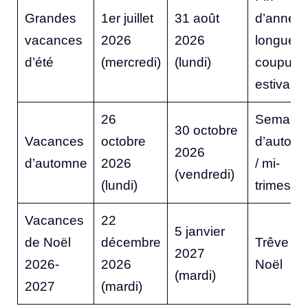
Grandes
1er juillet
31 août
d’année,
vacances
2026
2026
longue
d’été
(mercredi)
(lundi)
coupure
estivale
26
Semaine
30 octobre
Vacances
octobre
d’autom
2026
d’automne
2026
/ mi-
(vendredi)
(lundi)
trimestre
Vacances
22
5 janvier
de Noël
décembre
Trêve de
2027
2026-
2026
Noël
(mardi)
2027
(mardi)