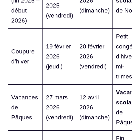
(fin 2025 –
2026
scolaire
2025
début
(dimanche)
de Noël
(vendredi)
2026)
Petit
19 février
20 février
congé
Coupure
2026
2026
d’hiver /
d’hiver
(jeudi)
(vendredi)
mi-
trimestre
Vacanc
Vacances
27 mars
12 avril
scolaire
de
2026
2026
de
Pâques
(vendredi)
(dimanche)
Pâques
Fin